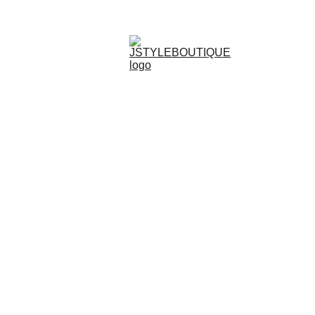
N E W    A R R I V A L S    W E E K L Y !